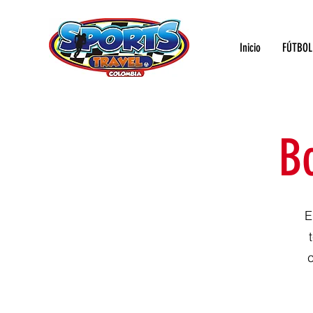
Inicio
FÚTBOL
B
E
c