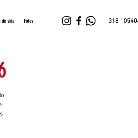
318 10540
s de vida
Fotos
6
lo
a
os